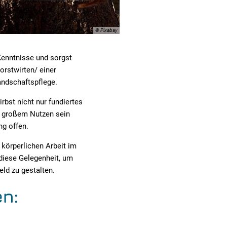
© Pixabay
 Kenntnisse und sorgst
orstwirten/ einer
andschaftspflege.
rbst nicht nur fundiertes
n großem Nutzen sein
ng offen.
 körperlichen Arbeit im
 diese Gelegenheit, um
eld zu gestalten.
n: