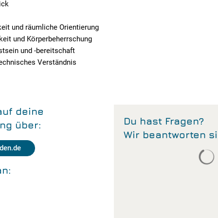
ick
it und räumliche Orientierung
keit und Körperbeherrschung
sein und -bereitschaft
echnisches Verständnis
auf deine
Du hast Fragen?
ng über:
Wir beantworten si
den.de
S
an: