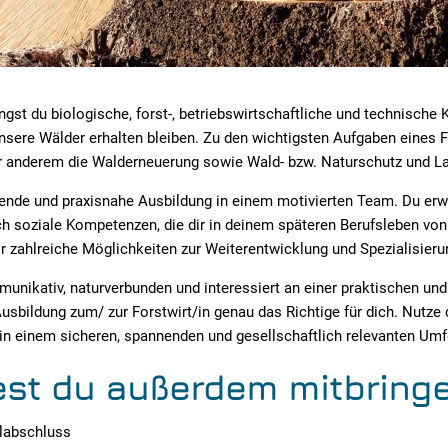
ngst du biologische, forst-, betriebswirtschaftliche und technische
 unsere Wälder erhalten bleiben. Zu den wichtigsten Aufgaben eines F
er anderem die Walderneuerung sowie Wald- bzw. Naturschutz und L
nende und praxisnahe Ausbildung in einem motivierten Team. Du erwi
h soziale Kompetenzen, die dir in deinem späteren Berufsleben vo
 zahlreiche Möglichkeiten zur Weiterentwicklung und Spezialisieru
nikativ, naturverbunden und interessiert an einer praktischen und
 Ausbildung zum/ zur Forstwirt/in genau das Richtige für dich. Nutze
 in einem sicheren, spannenden und gesellschaftlich relevanten Umf
est du außerdem mitbringe
labschluss