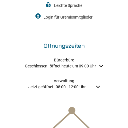
Leichte Sprache
Login für Gremienmitglieder
Öffnungszeiten
Bürgerbüro
Klicken, um weitere Öffnungs- oder Schließzeiten auszubl
Geschlossen:
öffnet heute um 09:00 Uhr
Verwaltung
Klicken, um weitere Öffnungs- oder Schließzeiten auszu
Jetzt geöffnet:
08:00
-
12:00
Uhr
Von 08:00 bis 12:00