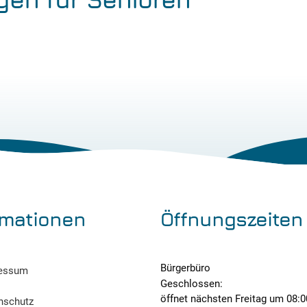
rmationen
Öffnungszeiten
Bürgerbüro
essum
Klicken, um weitere Öffnungs- o
Geschlossen:
öffnet nächsten Freitag um 08:0
nschutz