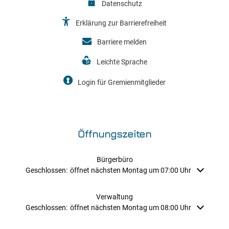
Datenschutz
Erklärung zur Barrierefreiheit
Barriere melden
Leichte Sprache
Login für Gremienmitglieder
Öffnungszeiten
Bürgerbüro
Klicken, um weitere Öffnungs- oder Schließzeiten auszublenden
Geschlossen:
öffnet nächsten Montag um 07:00 Uhr
Verwaltung
Klicken, um weitere Öffnungs- oder Schließzeiten auszublenden
Geschlossen:
öffnet nächsten Montag um 08:00 Uhr