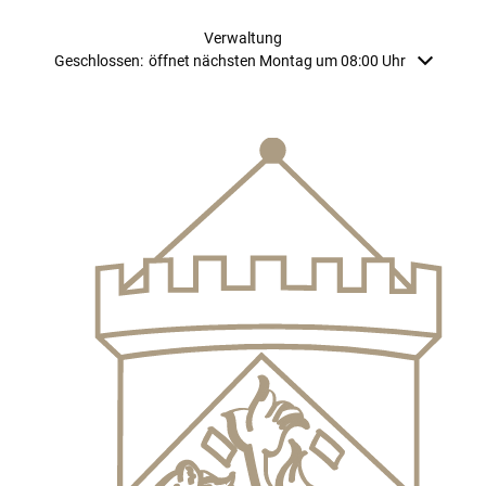
Verwaltung
Klicken, um weitere Öffnungs- oder Schließzeiten auszublenden
Geschlossen:
öffnet nächsten Montag um 08:00 Uhr