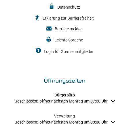
Datenschutz
Erklärung zur Barrierefreiheit
Barriere melden
Leichte Sprache
Login für Gremienmitglieder
Öffnungszeiten
Bürgerbüro
Klicken, um weitere Öffnungs- oder Schließzeiten auszublenden
Geschlossen:
öffnet nächsten Montag um 07:00 Uhr
Verwaltung
Klicken, um weitere Öffnungs- oder Schließzeiten auszublenden
Geschlossen:
öffnet nächsten Montag um 08:00 Uhr