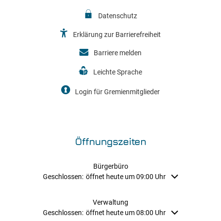
Datenschutz
Erklärung zur Barrierefreiheit
Barriere melden
Leichte Sprache
Login für Gremienmitglieder
Öffnungszeiten
Bürgerbüro
Klicken, um weitere Öffnungs- oder Schließzeiten auszubl
Geschlossen:
öffnet heute um 09:00 Uhr
Verwaltung
Klicken, um weitere Öffnungs- oder Schließzeiten auszubl
Geschlossen:
öffnet heute um 08:00 Uhr