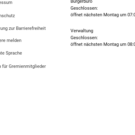
Bürgerbüro
essum
Klicken, um weitere Öffnungs- o
Geschlossen:
öffnet nächsten Montag um 07:
nschutz
ung zur Barrierefreiheit
Verwaltung
Klicken, um weitere Öffnungs- o
Geschlossen:
iere melden
öffnet nächsten Montag um 08:
hte Sprache
n für Gremienmitglieder