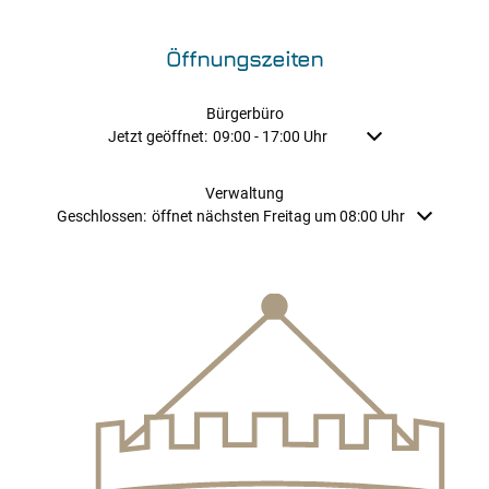
Öffnungszeiten
Bürgerbüro
Klicken, um weitere Öffnungs- oder Schließzeiten auszu
Jetzt geöffnet:
09:00
-
17:00
Uhr
Von 09:00 bis 17:00
Verwaltung
Klicken, um weitere Öffnungs- oder Schließzeiten auszublenden
Geschlossen:
öffnet nächsten Freitag um 08:00 Uhr